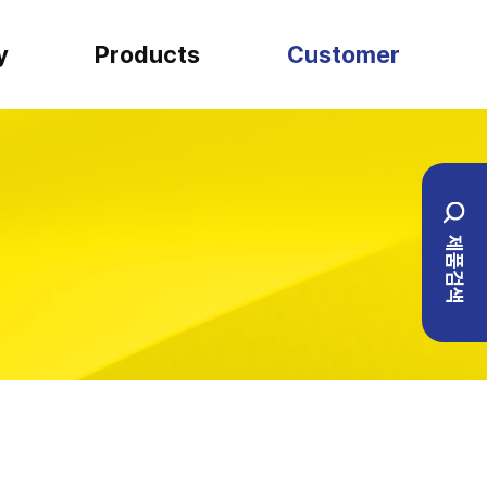
y
Products
Customer
SARTORIUS
견적문의
일반실험류
설치사례
제품검색
BIO ENG
1:1 문의
이벤트
자주하는 질문