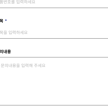
목
*
의내용