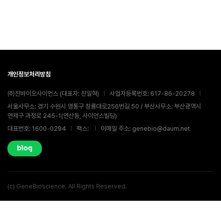
개인정보처리방침
㈜진바이오사이언스 (대표자: 진일혁)
사업자등록번호: 617-86-20278
서울사무소: 경기 수원시 영통구 창룡대로256번길 50 / 부산사무소: 부산광역시
연제구 과정로 245-1(연산동, 사이언스빌딩)
대표번호: 1600-0294
팩스:
이메일 주소: genebio@daum.net
(c) GeneBioscience. All Rights Reserved.