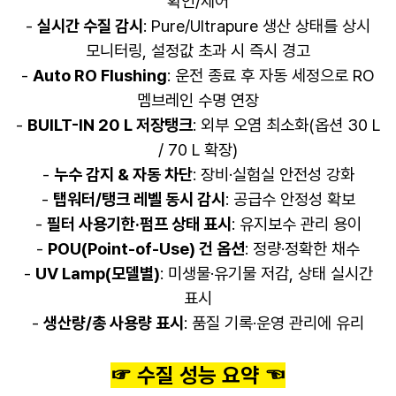
확인/제어
-
실시간 수질 감시
: Pure/Ultrapure 생산 상태를 상시
모니터링, 설정값 초과 시 즉시 경고
-
Auto RO Flushing
: 운전 종료 후 자동 세정으로 RO
멤브레인 수명 연장
-
BUILT-IN 20 L 저장탱크
: 외부 오염 최소화(옵션 30 L
/ 70 L 확장)
-
누수 감지 & 자동 차단
: 장비·실험실 안전성 강화
-
탭워터/탱크 레벨 동시 감시
: 공급수 안정성 확보
-
필터 사용기한·펌프 상태 표시
: 유지보수 관리 용이
-
POU(Point-of-Use) 건 옵션
: 정량·정확한 채수
-
UV Lamp(모델별)
: 미생물·유기물 저감, 상태 실시간
표시
-
생산량/총 사용량 표시
: 품질 기록·운영 관리에 유리
☞ 수질 성능 요약 ☜