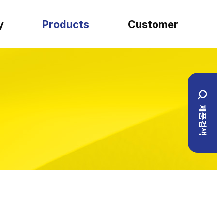
y
Products
Customer
SARTORIUS
견적문의
일반실험류
설치사례
제품검색
BIO ENG
1:1 문의
이벤트
자주하는 질문