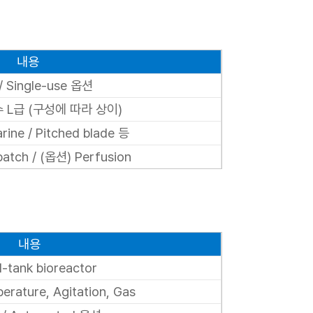
내용
/ Single-use 옵션
수 L급 (구성에 따라 상이)
rine / Pitched blade 등
batch / (옵션) Perfusion
내용
d-tank bioreactor
rature, Agitation, Gas