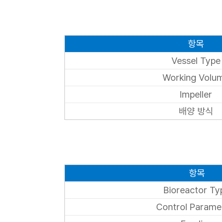
항목
Vessel Type
Working Volu
Impeller
배양 방식
항목
Bioreactor Ty
Control Parame