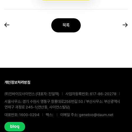
목록
개인정보처리방침
㈜진바이오사이언스 (대표자: 진일혁)
사업자등록번호: 617-86-20278
서울사무소: 경기 수원시 영통구 창룡대로256번길 50 / 부산사무소: 부산광역시
연제구 과정로 245-1(연산동, 사이언스빌딩)
대표번호: 1600-0294
팩스:
이메일 주소: genebio@daum.net