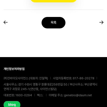
목록
개인정보처리방침
㈜진바이오사이언스 (대표자: 진일혁)
사업자등록번호: 617-86-20278
서울사무소: 경기 수원시 영통구 창룡대로256번길 50 / 부산사무소: 부산광역시
연제구 과정로 245-1(연산동, 사이언스빌딩)
대표번호: 1600-0294
팩스:
이메일 주소: genebio@daum.net