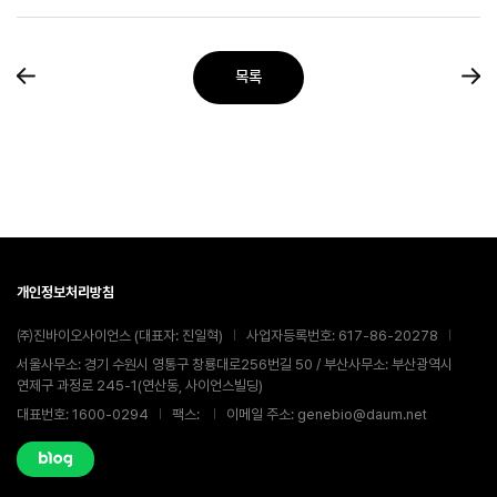
목록
개인정보처리방침
㈜진바이오사이언스 (대표자: 진일혁)
사업자등록번호: 617-86-20278
서울사무소: 경기 수원시 영통구 창룡대로256번길 50 / 부산사무소: 부산광역시
연제구 과정로 245-1(연산동, 사이언스빌딩)
대표번호: 1600-0294
팩스:
이메일 주소: genebio@daum.net