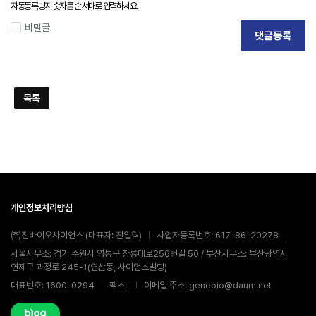
자동등록방지 숫자를 순서대로 입력하세요.
비밀글
댓글등록
목록
개인정보처리방침
㈜진바이오사이언스 (대표자: 진일혁)
사업자등록번호: 617-86-20278
서울사무소: 경기 수원시 영통구 창룡대로256번길 50 / 부산사무소: 부산광역시
연제구 과정로 245-1(연산동, 사이언스빌딩)
대표번호: 1600-0294
팩스:
이메일 주소: genebio@daum.net