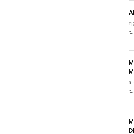
A
다
신
휴
M
M
미
진
진
M
D