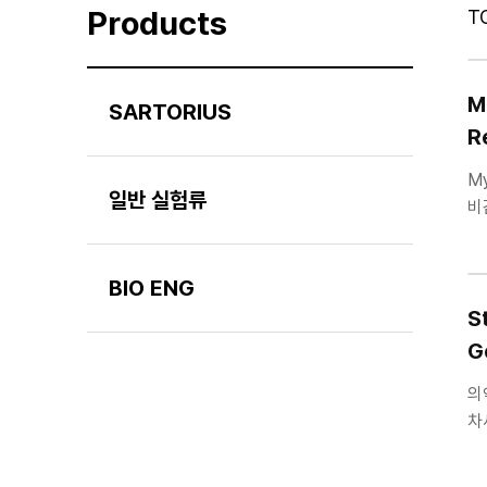
Products
T
M
SARTORIUS
R
My
일반 실험류
비감
BIO ENG
S
G
의
차