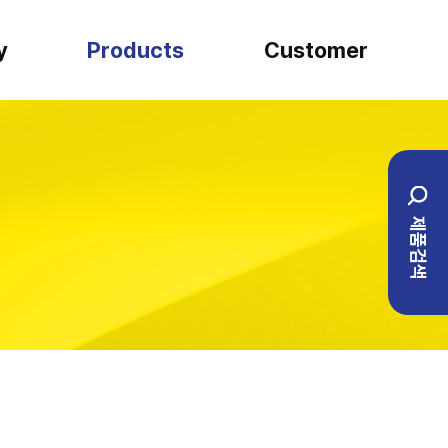
y
Products
Customer
SARTORIUS
견적문의
일반실험류
설치사례
제품검색
BIO ENG
1:1 문의
이벤트
자주하는 질문