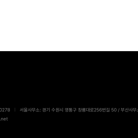
침
0278
서울사무소: 경기 수원시 영통구 창룡대로256번길 50 / 부산사무
net