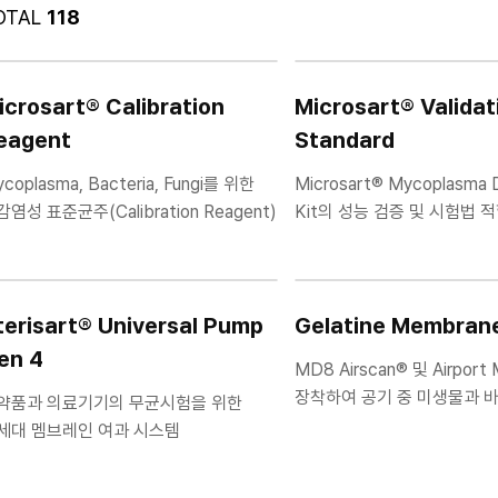
OTAL
118
icrosart® Calibration
Microsart® Validat
eagent
Standard
coplasma, Bacteria, Fungi를 위한
Microsart® Mycoplasma 
염성 표준균주(Calibration Reagent)
Kit의 성능 검증 및 시험법 
위한 표준 Mycoplasma Valid
Material
terisart® Universal Pump
Gelatine Membrane 
en 4
MD8 Airscan® 및 Airpor
장착하여 공기 중 미생물과 
약품과 의료기기의 무균시험을 위한
높은 효율로 포집하는 수용성
세대 멤브레인 여과 시스템
멤브레인 필터