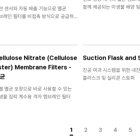
함께 제공되는 미생물 배양 및
션 센서와 자동 배출 기능으로 멸균
세트
브레인 필터를 비접촉 방식으로 공급하는
스펜서
ellulose Nitrate (Cellulose
Suction Flask and
ster) Membrane Filters -
진공 여과 시스템을 위한 내
균
플라스크 및 실리콘 스토퍼
별 멸균 포장으로 바로 사용할 수 있는
생물 집락 계수용 격자 멤브레인 필터
1
2
3
4
5
맨끝