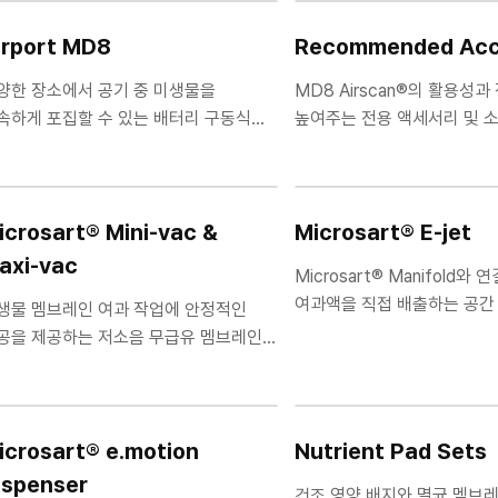
irport MD8
Recommended Acc
양한 장소에서 공기 중 미생물을
MD8 Airscan®의 활용성
속하게 포집할 수 있는 배터리 구동식
높여주는 전용 액세서리 및 
대용 부유균 측정기
icrosart® Mini-vac &
Microsart® E-jet
axi-vac
Microsart® Manifold와
여과액을 직접 배출하는 공간
생물 멤브레인 여과 작업에 안정적인
이송 펌프
공을 제공하는 저소음 무급유 멤브레인
공 펌프
icrosart® e.motion
Nutrient Pad Sets
ispenser
건조 영양 배지와 멸균 멤브