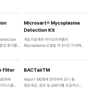
ion
Microsart® Mycoplasma
Detection Kit
Detection
세포치료제와 바이오의약품의
적합성 평가를
Mycoplasma 오염을 약 3시간 이내에
ation
검출하는 Real-time PCR 기반 신속 검사
키트
Filter
BACTairTM
t MD8에
Airport MD8에 장착하여 공기 중
바이러스를
일반세균, 효모 및 곰팡이를 포집하고
 멸균 젤라틴
배양하는 일회용 배지 플레이트