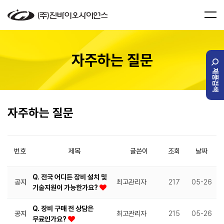
자주하는 질문
제품검색
자주하는 질문
번호
제목
글쓴이
조회
날짜
Q. 전국 어디든 장비 설치 및
공지
최고관리자
217
05-26
기술지원이 가능한가요?
Q. 장비 구매 전 상담은
공지
최고관리자
215
05-26
무료인가요?