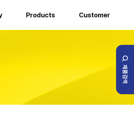
y
Products
Customer
SARTORIUS
견적문의
일반실험류
설치사례
제품검색
BIO ENG
1:1 문의
이벤트
자주하는 질문