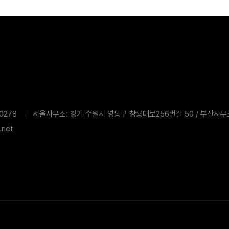
침
0278
서울사무소: 경기 수원시 영통구 창룡대로256번길 50 / 부산사무
net