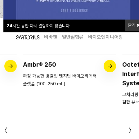
닫기
24
시간 동안 다시 열람하지 않습니다.
비바젠
일반실험류
바이오엔지니어링
Ambr® 250
Octet
Inter
확장 가능한 병렬형 벤치탑 바이오리액터
Syst
플랫폼 (100–250 mL)
고처리량 
결합 분